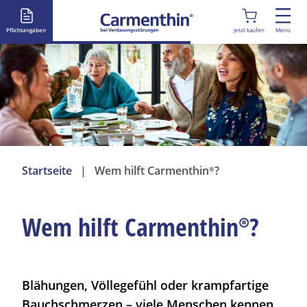
D
i
Pflichtangaben
Jetzt kaufen
Menü
r
e
k
t
z
u
m
I
Startseite
Wem hilft
Carmenthin®
?
n
h
a
Wem hilft
Carmenthin®
?
l
t
Blähungen
, Völlegefühl oder krampfartige
Bauchschmerzen – viele Menschen kennen