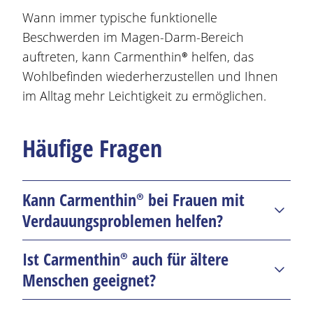
Wann immer typische funktionelle
Beschwerden
im
Magen
-Darm-Bereich
auftreten, kann
Carmenthin®
helfen, das
Wohlbefinden wiederherzustellen und Ihnen
im Alltag mehr Leichtigkeit zu ermöglichen.
Häufige Fragen
Kann
Carmenthin®
bei Frauen mit
Verdauungsproblemen helfen?
Ja, denn es kann
Beschwerden
wie
Blähungen
,
Ist
Carmenthin®
auch für ältere
Krämpfe und Völlegefühl lindern, die vermehrt
Menschen geeignet?
während der Periode oder in den
Wechseljahren auftreten.
Die gut verträgliche, pflanzliche