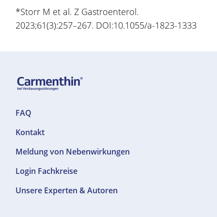
*Storr M et al. Z Gastroenterol.
2023;61(3):257–267. DOI:10.1055/a-1823-1333
F
FAQ
o
Kontakt
o
t
Meldung von Nebenwirkungen
e
r
F
Login Fachkreise
T
o
Unsere Experten & Autoren
o
o
p
t