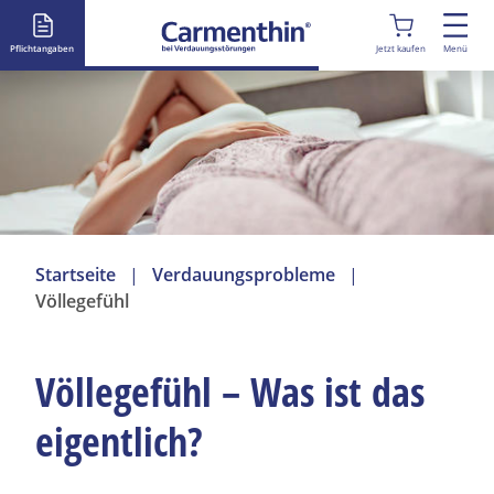
D
i
Pflichtangaben
Jetzt kaufen
Menü
r
e
k
t
z
u
m
I
Startseite
Verdauungsprobleme
n
Völlegefühl
h
a
l
Völlegefühl – Was ist das
t
eigentlich?