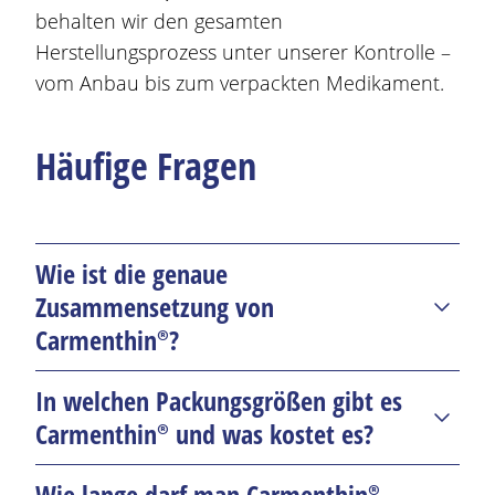
behalten wir den gesamten
Herstellungsprozess unter unserer Kontrolle –
vom Anbau bis zum verpackten Medikament.
Häufige Fragen
Wie ist die genaue
Zusammensetzung von
Carmenthin®
?
In welchen Packungsgrößen gibt es
Carmenthin®
enthält als
Wirkstoff
e 90mg
Carmenthin®
und was kostet es?
Pfefferminzöl und 50mg Kümmelöl.
Wie lange darf man
Carmenthin®
Als weitere Hilfsstoffe sind enthalten: