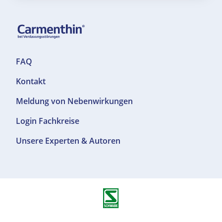
F
FAQ
o
Kontakt
o
t
Meldung von Nebenwirkungen
e
r
F
Login Fachkreise
T
o
Unsere Experten & Autoren
o
o
p
t
1
e
r
T
o
p