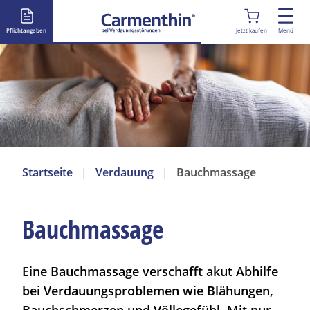
D
i
Pflichtangaben
Jetzt kaufen
Menü
r
e
k
t
z
u
m
I
Startseite
Verdauung
Bauchmassage
n
h
a
Bauchmassage
l
t
Eine Bauchmassage verschafft akut Abhilfe
bei Verdauungsproblemen wie
Blähungen
,