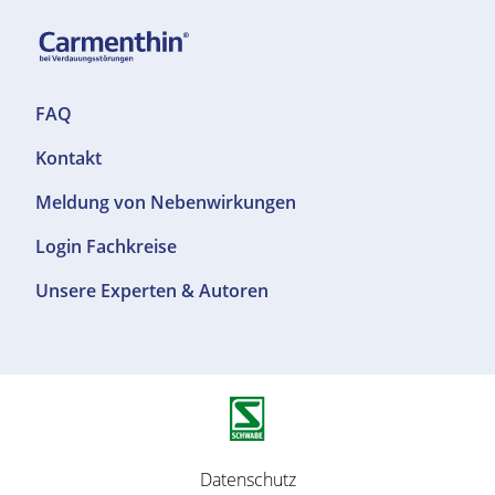
F
FAQ
o
Kontakt
o
t
Meldung von Nebenwirkungen
e
r
F
Login Fachkreise
T
o
Unsere Experten & Autoren
o
o
p
t
1
e
r
T
o
p
F
Datenschutz
2